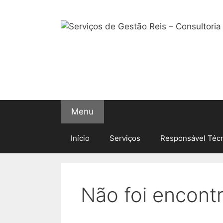
Saltar
para
o
conteúdo
Menu
Início
Serviços
Responsável Técn
Não foi encont