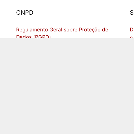
CNPD
S
Regulamento Geral sobre Proteção de
D
Dados (RGPD)
C
Regulamento Geral da Protecção de
A
Dados (Publicações da UE)
S
10 Medidas para Implementar o
t
Regulamento Geral sobre Proteção de
R
Dados (RGPD)
Orientações sobre os encarregados da
I
proteção de dados (EPD
RGPD no EUR-Lex
R
P
Portal das Finanças
A
C