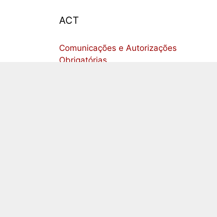
ACT
Comunicações e Autorizações
Obrigatórias
Afixações Obrigatórias
Sinalização de Segurança
Igualdade Laboral entre Homens e
Mulheres
Comunicação de contrato com
trabalhador estrangeiro
listas de verificação relacionadas com
várias atividades
ASAE