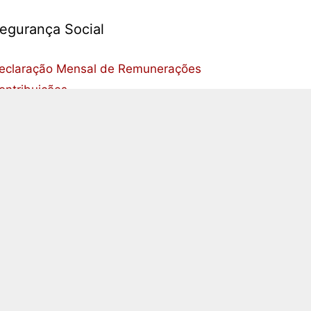
egurança Social
eclaração Mensal de Remunerações
ontribuições
dmissão de trabalhadores
uspensão ou cessação da atividade de
rabalhadores
egularização de dívidas
EFP
egistar ofertas de emprego
rocurar trabalhadores
poios e incentivos
andidaturas a apoios